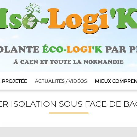
SOLANTE
ÉCO-
LOGI
'K
PAR P
À CAEN ET TOUTE LA NORMANDIE
N PROJETÉE
ACTUALITÉS / VIDÉOS
MIEUX COMPREN
S AMÉNAGEABLES
R ISOLATION SOUS FACE DE BAC
S PERDUS
OLATION THERMIQUE
URE)
NTÉRIEURS