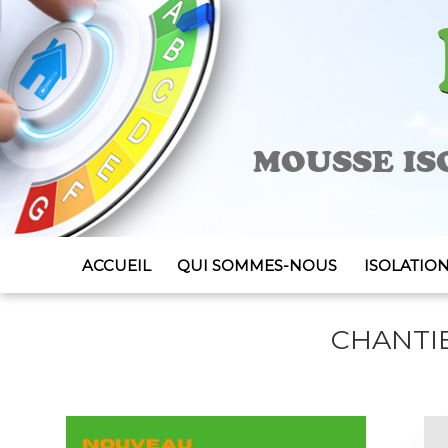
MOUSSE I
ACCUEIL
QUI SOMMES-NOUS
ISOLATIO
COMBLE
CHANTIE
COMBLE
ITE (IS
EXTÉRIE
MURS I